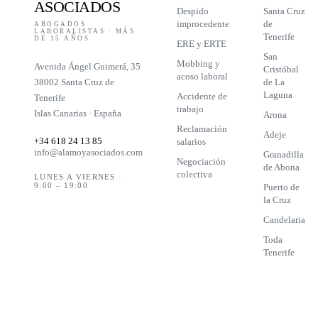
ASOCIADOS
Despido
Santa Cruz
improcedente
de
ABOGADOS
LABORALISTAS · MÁS
Tenerife
DE 15 AÑOS
ERE y ERTE
San
Mobbing y
Avenida Ángel Guimerá, 35
Cristóbal
acoso laboral
38002 Santa Cruz de
de La
Laguna
Accidente de
Tenerife
trabajo
Islas Canarias · España
Arona
Reclamación
Adeje
+34 618 24 13 85
salarios
info@alamoyasociados.com
Granadilla
Negociación
de Abona
colectiva
LUNES A VIERNES ·
9:00 – 19:00
Puerto de
la Cruz
Candelaria
Toda
Tenerife