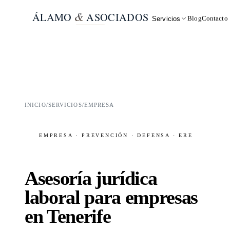
&
ÁLAMO
ASOCIADOS
Blog
Contacto
Servicios
INICIO
/
SERVICIOS
/
EMPRESA
EMPRESA · PREVENCIÓN · DEFENSA · ERE
Asesoría jurídica
laboral para empresas
en Tenerife