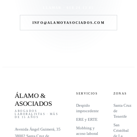
LLAMAR · 618 24 13 85
INFO@ALAMOYASOCIADOS.COM
ÁLAMO
&
SERVICIOS
ZONAS
ASOCIADOS
Despido
Santa Cruz
improcedente
de
ABOGADOS
LABORALISTAS · MÁS
Tenerife
DE 15 AÑOS
ERE y ERTE
San
Mobbing y
Avenida Ángel Guimerá, 35
Cristóbal
acoso laboral
38002 Santa Cruz de
de La