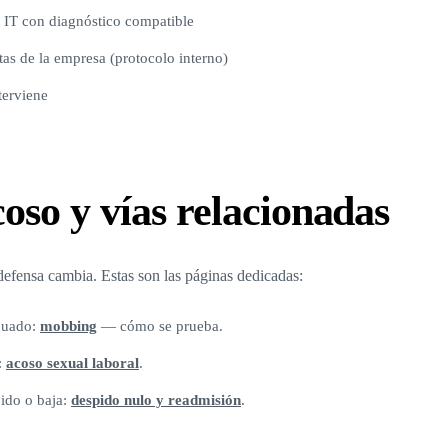
r IT con diagnóstico compatible
as de la empresa (protocolo interno)
terviene
coso y vías relacionadas
defensa cambia. Estas son las páginas dedicadas:
nuado:
mobbing
— cómo se prueba.
:
acoso sexual laboral
.
pido o baja:
despido nulo y readmisión
.