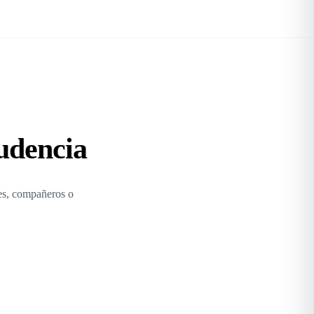
rudencia
res, compañeros o
: