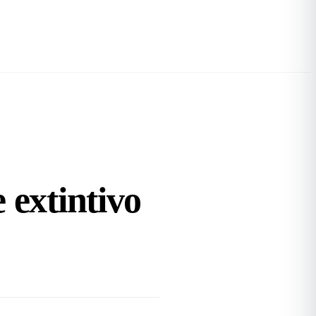
e
extintivo