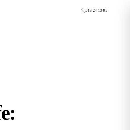
618 24 13 85
e: