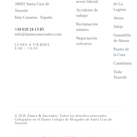
acoso laboral
38002 Santa Cruz de
de La
Laguna
Accidente de
Tenerife
trabajo
Islas Canarias · España
Arona
Reclamación
Adeje
+34 618 24 13 85
salarios
info@alamoyasociados.com
Granadilla
Negociación
de Abona
colectiva
LUNES A VIERNES ·
9:00 – 19:00
Puerto de
la Cruz
Candelaria
Toda
Tenerife
©
2026
Álamo & Asociados. Todos los derechos reservados.
Colegiados en el Ilustre Colegio de Abogados de Santa Cruz de
Tenerife