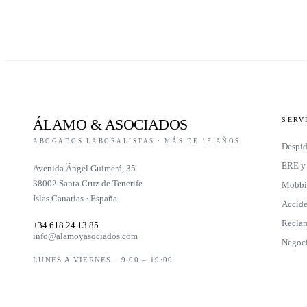
ÁLAMO
&
ASOCIADOS
SERV
ABOGADOS LABORALISTAS · MÁS DE 15 AÑOS
Despi
ERE y
Avenida Ángel Guimerá, 35
38002 Santa Cruz de Tenerife
Mobbin
Islas Canarias · España
Accide
Reclam
+34 618 24 13 85
info@alamoyasociados.com
Negoci
LUNES A VIERNES · 9:00 – 19:00