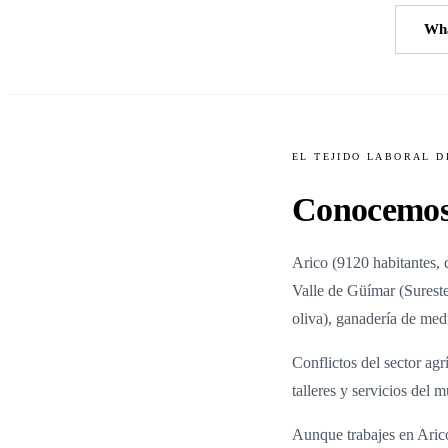
Llamar
+34 618 24 13 85
Wh
EL TEJIDO LABORAL 
Conocemos 
Arico
(
9120
habitantes
,
Valle de Güímar (Surest
oliva), ganadería de medi
Conflictos del sector agr
talleres y servicios del m
Aunque trabajes en Arico