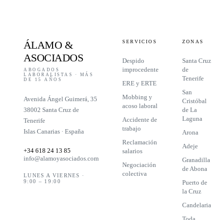
ÁLAMO
&
SERVICIOS
ZONAS
ASOCIADOS
Despido
Santa Cruz
improcedente
de
ABOGADOS
LABORALISTAS · MÁS
Tenerife
DE 15 AÑOS
ERE y ERTE
San
Mobbing y
Avenida Ángel Guimerá, 35
Cristóbal
acoso laboral
38002 Santa Cruz de
de La
Laguna
Accidente de
Tenerife
trabajo
Islas Canarias · España
Arona
Reclamación
Adeje
+34 618 24 13 85
salarios
info@alamoyasociados.com
Granadilla
Negociación
de Abona
colectiva
LUNES A VIERNES ·
9:00 – 19:00
Puerto de
la Cruz
Candelaria
Toda