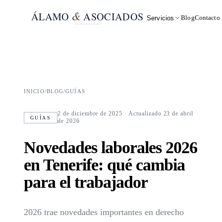
&
ÁLAMO
ASOCIADOS
Blog
Contacto
Servicios
INICIO
/
BLOG
/
GUÍAS
2 de diciembre de 2025
· Actualizado 23 de abril
GUÍAS
de 2026
Novedades laborales 2026
en Tenerife: qué cambia
para el trabajador
2026 trae novedades importantes en derecho