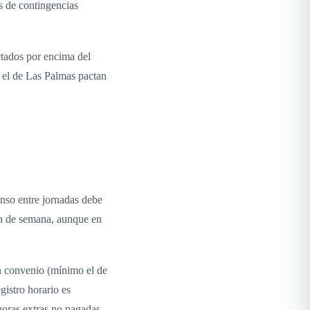
s de contingencias
ctados por encima del
y el de Las Palmas pactan
nso entre jornadas debe
in de semana, aunque en
en convenio (mínimo el de
gistro horario es
horas extras no pagadas