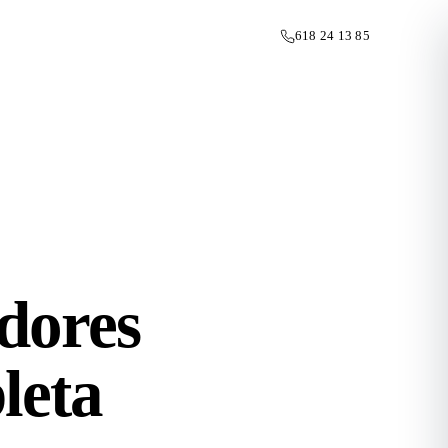
618 24 13 85
adores
leta