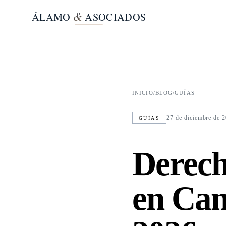
&
ÁLAMO
ASOCIADOS
INICIO
/
BLOG
/
GUÍAS
27 de diciembre de 
GUÍAS
Derech
en Can