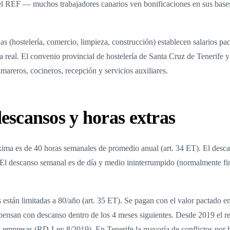
 el REF — muchos trabajadores canarios ven bonificaciones en sus base
s (hostelería, comercio, limpieza, construcción) establecen salarios pa
a real. El convenio provincial de hostelería de Santa Cruz de Tenerife 
amareros, cocineros, recepción y servicios auxiliares.
escansos y horas extras
ima es de 40 horas semanales de promedio anual (art. 34 ET). El desca
 El descanso semanal es de día y medio ininterrumpido (normalmente f
s están limitadas a 80/año (art. 35 ET). Se pagan con el valor pactado 
pensan con descanso dentro de los 4 meses siguientes. Desde 2019 el re
as empresas (RD-Ley 8/2019). En Tenerife la mayoría de conflictos por 